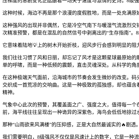
压梯度的急剧变化正酝酿着一场关于速度与激情的史诗。8级强
这种时候，海边不再是那个浪漫的度假胜地，而是一处充满原始
这种强风的出现并非偶然，它是冷空气南下与暖湿气流激烈交
次精准预警，都是在混乱的自然信号中剥离出的“生存指南”。
它意味着陆地💡上的树木开始折枝，迎风步行会感到明显的
我们往往习惯了风和日丽，却忘记了风才是这颗星球最原始的雕
单的呼啸，而是一种低频的震颤，直击灵魂深处。从科学的角
在这种极端天气面前，沿海城市的节奏会发生微妙的改变。码
交织成一首荒凉的交响曲。这是一种极致的孤独感，却也蕴含
精神。
气象中心此次的预警，其覆盖面之广、强度之大，值得每一个
前，海平线往往呈现出一种诡异的深紫色，海鸟会低低地掠过
那种“山雨欲来风满楼”的压抑感，正是大自然最诚实的🔥剧透
我们需要明白，8级强风不仅仅是风速计上的数字，它是一种流