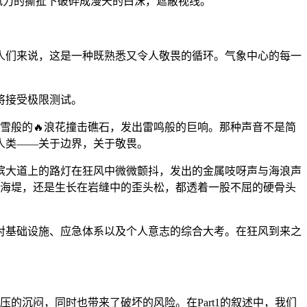
风力的撕扯下破碎成漫天的白沫，遮蔽视线。
人们来说，这是一种既熟悉又令人敬畏的循环。气象中心的每一
将接受极限测试。
雪般的🔥浪花撞击礁石，发出雷鸣般的巨响。那种声音不是简
人类——关于边界，关于敬畏。
滨大道上的路灯在狂风中微微颤抖，发出的金属吱呀声与海浪声
的海堤，还是生长在岩缝中的歪头松，都透着一股不屈的硬骨头
对基础设施、应急体系以及个人意志的综合大考。在狂风到来之
的沉闷，同时也带来了破坏的风险。在Part1的叙述中，我们