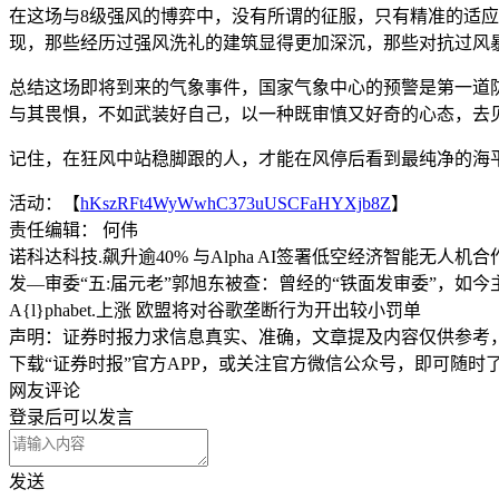
在这场与8级强风的博弈中，没有所谓的征服，只有精准的适
现，那些经历过强风洗礼的建筑显得更加深沉，那些对抗过风
总结这场即将到来的气象事件，国家气象中心的预警是第一道
与其畏惧，不如武装好自己，以一种既审慎又好奇的心态，去见
记住，在狂风中站稳脚跟的人，才能在风停后看到最纯净的海
活动：【
hKszRFt4WyWwhC373uUSCFaHYXjb8Z
】
责任编辑： 何伟
诺科达科技.飙升逾40% 与Alpha AI签署低空经济智能无人机
发—审委“五:届元老”郭旭东被查：曾经的“铁面发审委”，如今
A{l}phabet.上涨 欧盟将对谷歌垄断行为开出较小罚单
声明：证券时报力求信息真实、准确，文章提及内容仅供参考
下载“证券时报”官方APP，或关注官方微信公众号，即可随
网友评论
登录
后可以发言
发送