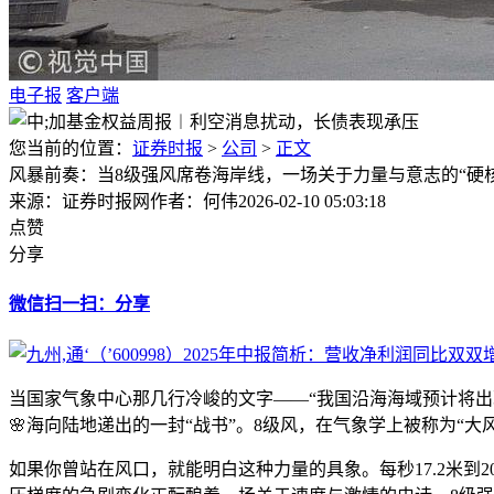
电子报
客户端
您当前的位置：
证券时报
>
公司
>
正文
风暴前奏：当8级强风席卷海岸线，一场关于力量与意志的“硬
来源：证券时报网
作者：何伟
2026-02-10 05:03:18
点赞
分享
微信扫一扫：分享
当国家气象中心那几行冷峻的文字——“我国沿海海域预计将出
🌸海向陆地递出的一封“战书”。8级风，在气象学上被称为
如果你曾站在风口，就能明白这种力量的具象。每秒17.2米到