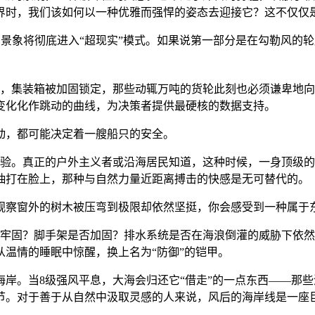
界时，我们该如何以一种优雅而强悍的姿态去迎接它？这不仅仅是
海的景象将彻底进入“超现实”模式。如果说第一部分是在勾勒风的
内，集装箱被加固锁定，那些动辄万吨的货轮此刻也必须谦卑地
变化化作跳动的曲线，为决策者提供最硬核的数据支持。
动，都可能决定着一艘船只的安全。
。真正的户外主义者或沿海居民知道，这种时候，一身顶级的高性能
抽打在脸上，那种与自然力量近距离搏击的快感是无可替代的。
观察窗外的树木被压弯到极限却依然坚挺，你会感受到一种属于
否牢固？脚手架是否加固？排水系统是否在海浪倒灌的威胁下依
温情的睡眠中惊醒，换上名为“防御”的铠甲。
岸。当8级强风平息，大海会归还它“借走”的一点东西——那
节。对于善于从自然中汲取灵感的人来说，风后的海岸线是一座