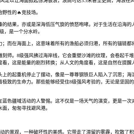
风足以让海面掀起惊涛骇浪，浪高可达5.5米甚至更高，海浪在
野性的🔥竞技场。
锋的结果，亦或是深海低压气旋的愤怒咆哮。对于生活在沿海的
8级，是一个分水岭。
阻力；而在海面上，这意味着所有的渔船必须归港，所有的锚链都
刻师。8级强风拂过海岸线，它会重塑沙滩的纹理，会卷起千堆
度看，这是能量的剧烈转换；从人文的角度看，这是自然在提醒
头上的起重机停止了摆动，像是一尊尊钢铁巨人陷入了沉思；海
着极致的生命力。那些能够经受住8级强风考验的，无论是坚固
在蓝色疆域活动的人警惕。这不仅是一场天气的演变，更是一次
水面，匆匆寻找避风港。
。
动的景观，一种破坏性的美感。它带走了滞留的雾霾，吹散了积压