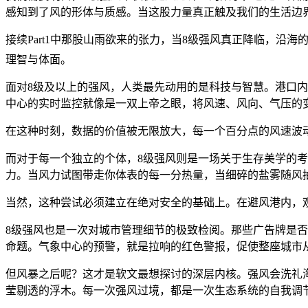
感知到了风的形体与质感。当这股力量真正触及我们的生活边
接续Part1中那股山雨欲来的张力，当8级强风真正降临，沿
理智与体面。
面对8级及以上的强风，人类最先动用的是科技与智慧。港口
中心的实时监控就像是一双上帝之眼，将风速、风向、气压的
在这种时刻，数据的价值被无限放大，每一个百分点的风速波
而对于每一个独立的个体，8级强风则是一场关于生存美学的考验
力。当风力试图带走你体表的每一分热量，当细碎的盐雾随风
当然，这种尝试必须建立在绝对安全的基础上。在避风港内，
8级强风也是一次对城市管理细节的极致检阅。那些广告牌是
命题。气象中心的预警，就是拉响的红色警报，促使整座城市从
但风暴之后呢？这才是软文最想探讨的深层内核。强风会洗礼海
莹剔透的浮木。每一次强风过境，都是一次生态系统的自我调