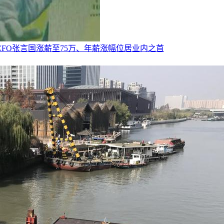
CFO张言国涨薪至75万、年薪涨幅位居业内之首