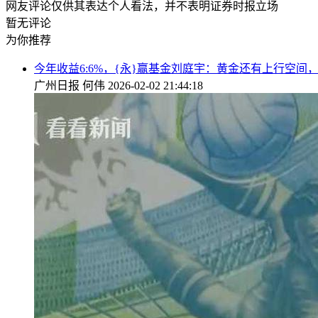
网友评论仅供其表达个人看法，并不表明证券时报立场
暂无评论
为你推荐
今年收益6:6%，{永}赢基金刘庭宇：黄金还有上行空
广州日报
何伟
2026-02-02 21:44:18