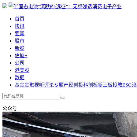
首页
快讯
要闻
股市
新股
信披+
公司
港美股
数据
基金
金融
视听
评论
专题
产经
创投
科创板
新三板
投教
ESG
滚
公众号