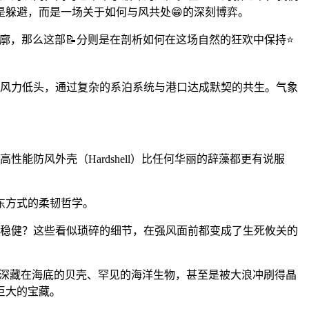
躲避，而是一场关于如何与风共处😁的深刻博弈。
轮廓，那么这部📝分则是在剖析如何在这场自然的狂欢中保持⭐
向风力低头，通过复杂的系泊系统与港口达成默契的共生。气象
防风外壳（Hardshell）比任何华丽的辞藻都更有说服
东方式的柔韧哲学。
然稳健？这些看似琐碎的细节，在强风面前都变成了生死攸关的
些深藏在海底的贝壳、罕见的海洋生物，甚至是被大浪冲刷得晶
巨大的宝藏。