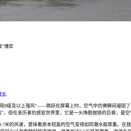
核”博弈
现8级及以上强风”——跳跃在屏幕上时，空气中仿佛瞬间凝固
“大风”，但在亲历者的感官世界里，它是一头挣脱枷锁的巨兽，是
20.7米的风速，意味着原本轻盈的空气变得如同潮水般厚重。在